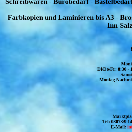
Schreibwaren - Bürobedarf - Bastelbedarf
Farbkopien und Laminieren bis A3 - Br
Inn-Sal
Monta
Di/Do/Fr: 8:30 -
Samst
Montag Nachmit
Marktplat
Tel: 08073/9 14
E-Mail:
in